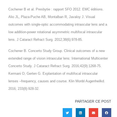
Cochener B et al. Presbytie : rapport SFO 2012. EMC éditions.
Alio JL, Plaza-Puche AB, Montalban R, Javaloy J. Visual
outcomes with single-optic accommodating intraocular lens and a
low addition-power rotational asymmetric multifocal intraocular
lens. J Cataract Refract Surg. 2012;38(6):978-85.
Cochener B. Concerto Study Group. Clinical outcomes of a new
extended range of vision intraocular lens: International Multicenter
Concerto Study. J Cataract Refract Surg. 2016;42(9):1268-75.
Kermani O, Gerten G. Explantation of multifocal intraocular
lenses –frequency, causes and course. Klin Monbl Augenheilkd.
2016; 233(8):928-32.
PARTAGER CE POST