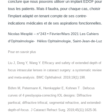
conclure que nous pouvons utiliser un implant EDOF pour
tous les patients. Mais il faudra, pour chaque cas, choisir
l’implant adapté en tenant compte de ses contre-
indications médicales et de ses aspirations fonctionnelles.
Nicolas Mesplié – n°243 • Février/Mars 2021 Les Cahiers
d’Ophtalmologie- Hélios Ophtalmologie, Saint-Jean-de-Luz
Pour en savoir plus
Liu J, Dong Y, Wang Y. Efficacy and safety of extended depth of
focus intraocular lenses in cataract surgery: a systematic review
and meta-analysis. BMC Ophthalmol. 2019;19(1):198.
Böhm M, Petermann K, Hemkeppler E, Kohnen T . Defocus
curves of 4 presbyopia-correcting IOL designs: Diffractive
panfocal, diffractive trifocal, segmental refractive, and extended-
depth-of-focus. J Cataract Refract Surg. 2019;45(11):1625-36.